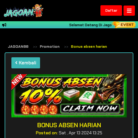
Daftar
Selamat Datang Di Jagoan88! Selamat 
JAGOAN88
Promotion
Bonus absen harian
Kembali
BONUS ABSEN HARIAN
Posted on:
Sat , Apr 13 2024 13:25